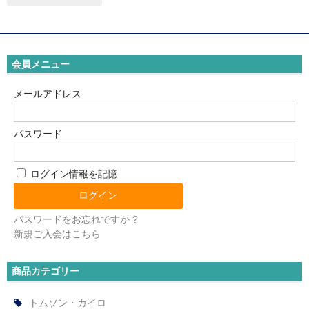
セミナーチケット
ブランドで探す
会員メニュー
ESAKI (エサキ)
メールアドレス
CORE PRODUCTS (コアプロダクツ)
パスワード
LLOYD TABLE (ロイドテーブル)
Therapeutica (セラピューティカ)
ログイン情報を記憶
Erler Zimmer (エルラージマー)
パスワードをお忘れですか ?
SEROLA BIOMECHANICS (セローラ バイオメカニクス)
新規ご入会はこちら
BMZ (ビーエムゼット)
商品カテゴリー
Body Line (ボディーライン)
トムソン・カイロ