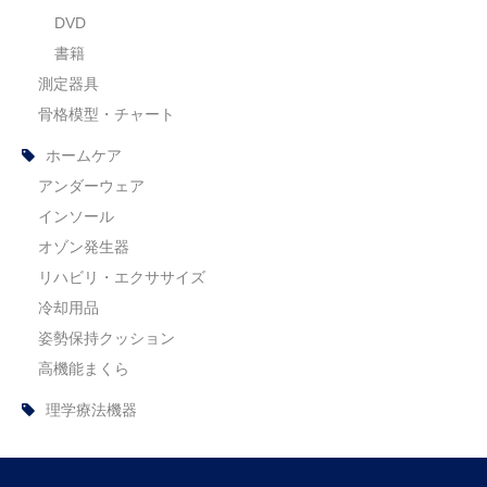
DVD
書籍
測定器具
骨格模型・チャート
ホームケア
アンダーウェア
インソール
オゾン発生器
リハビリ・エクササイズ
冷却用品
姿勢保持クッション
高機能まくら
理学療法機器