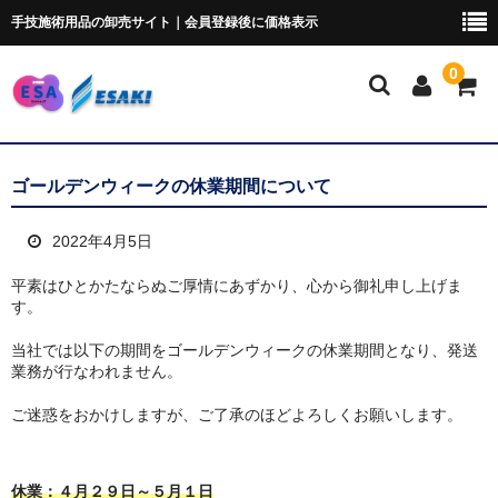
手技施術用品の卸売サイト｜会員登録後に価格表示
0
マイページ
ゴールデンウィークの休業期間について
トムソンベッド・カイロ
2022年4月5日
ポータブルベッド
平素はひとかたならぬご厚情にあずかり、心から御礼申し上げま
す。
ブロック・クッション
当社では以下の期間をゴールデンウィークの休業期間となり、発送
ポータブルドロップ
業務が行なわれません。
ピローシート
ご迷惑をおかけしますが、ご了承のほどよろしくお願いします。
スクラブ
休業：４月２９日～５月１日