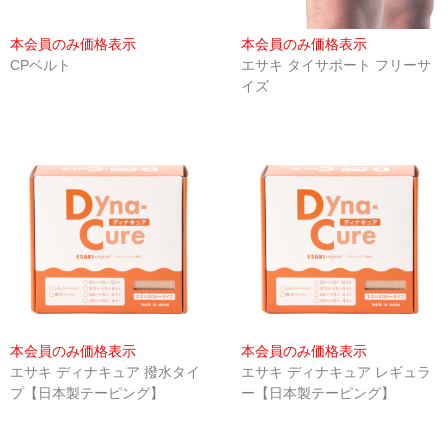
セミナーチケット
本会員のみ価格表示
本会員のみ価格表示
CPベルト
エサキ タイサポート フリーサ
ブランドで探す
イズ
ESAKI (エサキ)
CORE PRODUCTS (コアプロダクツ)
LLOYD TABLE (ロイドテーブル)
Therapeutica (セラピューティカ)
Erler Zimmer (エルラージマー)
SEROLA BIOMECHANICS (セローラ バイオメカニクス)
本会員のみ価格表示
本会員のみ価格表示
BMZ (ビーエムゼット)
エサキ ディナキュア 撥水タイ
エサキ ディナキュア レギュラ
プ【日本製テーピング】
ー【日本製テーピング】
Body Line (ボディーライン)