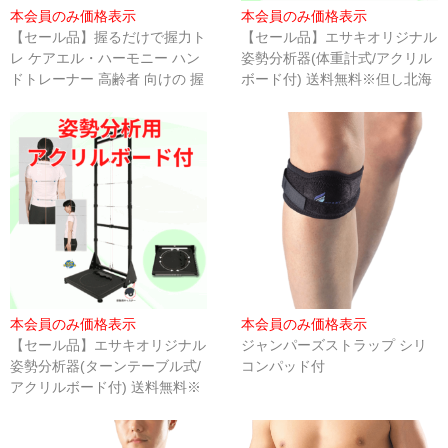
テーブルパーツ
本会員のみ価格表示
本会員のみ価格表示
【セール品】握るだけで握力ト
【セール品】エサキオリジナル
プロユース
レ ケアエル・ハーモニー ハン
姿勢分析器(体重計式/アクリル
ドトレーナー 高齢者 向けの 握
ボード付) 送料無料※但し北海
サポーター
力トレーニング マシン タイマ
道、沖縄、離島地域は配送料
ー機能付き 電動負荷制御
2,000円
骨格模型・チャート
テーピング
ゲル・衛生用品
書籍・DVD
測定器具
本会員のみ価格表示
本会員のみ価格表示
理学療法機器
【セール品】エサキオリジナル
ジャンパーズストラップ シリ
姿勢分析器(ターンテーブル式/
コンパッド付
ホームケア
アクリルボード付) 送料無料※
但し北海道、沖縄、離島地域は
姿勢保持クッション
配送料2,000円