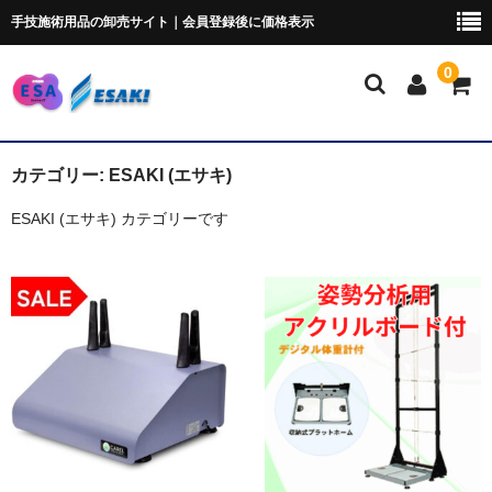
手技施術用品の卸売サイト｜会員登録後に価格表示
0
マイページ
カテゴリー:
ESAKI (エサキ)
ESAKI (エサキ) カテゴリーです
トムソンベッド・カイロ
ポータブルベッド
ブロック・クッション
ポータブルドロップ
ピローシート
スクラブ