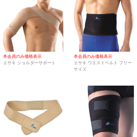
インソール
アンダーウェア
マスク
リハビリ・エクササイズ
本会員のみ価格表示
本会員のみ価格表示
冷却用品
エサキ ショルダーサポート
エサキ ウエストベルト フリー
サイズ
高機能まくら
オゾン発生器
ピックアップ
会員限定商品
セール特価品
キャンペーン