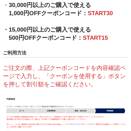
・
30,000円以上のご購入で使える
セミナーチケット
1,000円OFFクーポンコード：
START30
ブランドで探す
・15,000円以上のご購入で使える
ESAKI (エサキ)
500円OFFクーポンコード：
START15
CORE PRODUCTS (コアプロダクツ)
ご利用方法
LLOYD TABLE (ロイドテーブル)
ご注文の際、上記クーポンコードを内容確認ペ
Therapeutica (セラピューティカ)
ージで入力し、「クーポンを使用する」ボタン
Erler Zimmer (エルラージマー)
を押して割引額をご確認ください。
SEROLA BIOMECHANICS (セローラ バイオメカニクス)
BMZ (ビーエムゼット)
Body Line (ボディーライン)