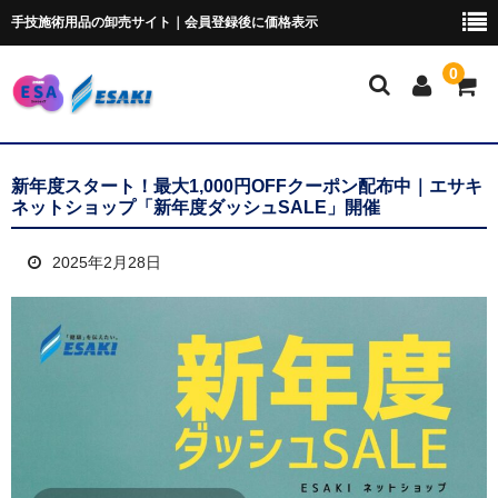
手技施術用品の卸売サイト｜会員登録後に価格表示
0
マイページ
新年度スタート！最大1,000円OFFクーポン配布中｜エサキ
ネットショップ「新年度ダッシュSALE」開催
トムソンベッド・カイロ
2025年2月28日
ポータブルベッド
ブロック・クッション
ポータブルドロップ
ピローシート
スクラブ