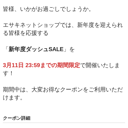
インソール
皆様、いかがお過ごしでしょうか。
アンダーウェア
エサキネットショップでは、新年度を迎えられ
マスク
る皆様を応援する
リハビリ・エクササイズ
「
新年度ダッシュSALE
」を
冷却用品
3月11日 23:59までの期間限定
で開催いたしま
高機能まくら
す！
オゾン発生器
期間中は、大変お得なクーポンをご利用いただ
ピックアップ
けます。
会員限定商品
セール特価品
クーポン詳細
キャンペーン