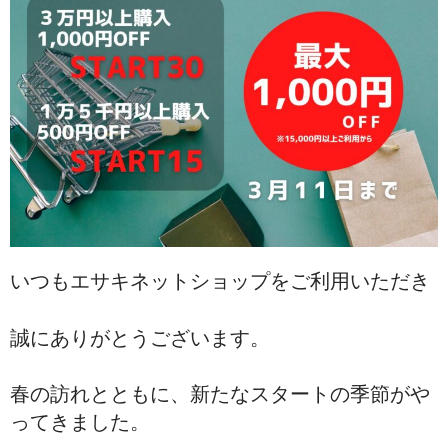
テーブルパーツ
プロユース
サポーター
骨格模型・チャート
テーピング
ゲル・衛生用品
書籍・DVD
いつもエサキネットショップをご利用いただき
測定器具
誠にありがとうございます。
理学療法機器
ホームケア
春の訪れとともに、新たなスタートの季節がや
ってきました。
姿勢保持クッション