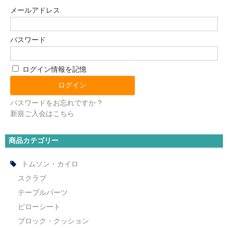
インソール
メールアドレス
アンダーウェア
パスワード
マスク
ログイン情報を記憶
リハビリ・エクササイズ
冷却用品
パスワードをお忘れですか ?
新規ご入会はこちら
高機能まくら
オゾン発生器
商品カテゴリー
ピックアップ
トムソン・カイロ
スクラブ
会員限定商品
テーブルパーツ
セール特価品
ピローシート
ブロック・クッション
キャンペーン