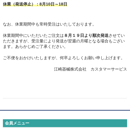
テーブルパーツ
休業（発送停止）：8月10日～18日
プロユース
なお、休業期間中も常時受注はいたしております。
サポーター
休業期間中にいただいたご注文は
８月１９日より順次発送
させてい
骨格模型・チャート
ただきますが、受注量により発送が翌週の月曜となる場合もござい
ます。あらかじめご了承ください。
テーピング
ご不便をおかけいたしますが、何卒よろしくお願い申し上げます。
ゲル・衛生用品
江崎器械株式会社 カスタマーサービス
書籍・DVD
測定器具
理学療法機器
ホームケア
会員メニュー
姿勢保持クッション