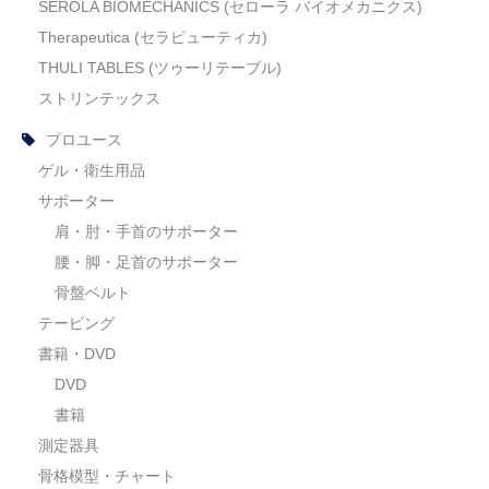
Body Support Systems (ボディーサポートシステム)
SEROLA BIOMECHANICS (セローラ バイオメカニクス)
Therapeutica (セラピューティカ)
MYTREX REBIVE（マイトレックス リバイブ）
THULI TABLES (ツゥーリテーブル)
ストリンテックス
プロユース
ゲル・衛生用品
サポーター
肩・肘・手首のサポーター
腰・脚・足首のサポーター
骨盤ベルト
テーピング
書籍・DVD
DVD
書籍
測定器具
骨格模型・チャート