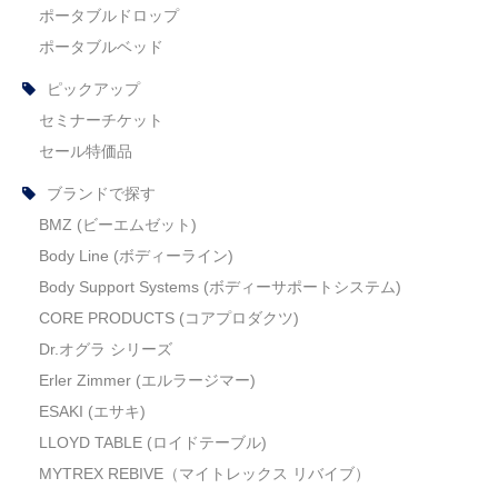
ポータブルドロップ
セミナーチケット
ポータブルベッド
ブランドで探す
ピックアップ
セミナーチケット
ESAKI (エサキ)
セール特価品
CORE PRODUCTS (コアプロダクツ)
ブランドで探す
LLOYD TABLE (ロイドテーブル)
BMZ (ビーエムゼット)
Body Line (ボディーライン)
Therapeutica (セラピューティカ)
Body Support Systems (ボディーサポートシステム)
Erler Zimmer (エルラージマー)
CORE PRODUCTS (コアプロダクツ)
Dr.オグラ シリーズ
SEROLA BIOMECHANICS (セローラ バイオメカニクス)
Erler Zimmer (エルラージマー)
BMZ (ビーエムゼット)
ESAKI (エサキ)
LLOYD TABLE (ロイドテーブル)
Body Line (ボディーライン)
MYTREX REBIVE（マイトレックス リバイブ）