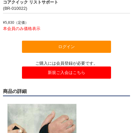
コアクイック リストサポート
インソール
(BR-010022)
アンダーウェア
¥5,830（定価）
本会員のみ価格表示
マスク
リハビリ・エクササイズ
ログイン
冷却用品
ご購入には会員登録が必要です。
高機能まくら
新規ご入会はこちら
オゾン発生器
商品の詳細
ピックアップ
会員限定商品
セール特価品
キャンペーン