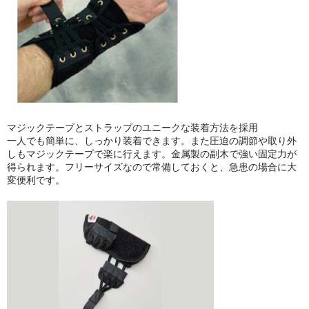
セミナーチケット
ブランドで探す
ESAKI (エサキ)
CORE PRODUCTS (コアプロダクツ)
マジックテープとストラップのユニークな装着方法を採用
LLOYD TABLE (ロイドテーブル)
一人でも簡単に、しっかり装着できます。また圧迫の調節や取り外
しもマジックテープで楽に行えます。金属製の副木で強い固定力が
得られます。フリーサイズなので常備しておくと、急患の場合に大
Therapeutica (セラピューティカ)
変便利です。
Erler Zimmer (エルラージマー)
SEROLA BIOMECHANICS (セローラ バイオメカニクス)
BMZ (ビーエムゼット)
Body Line (ボディーライン)