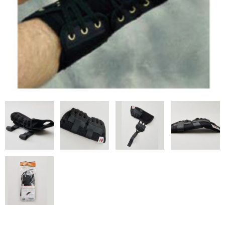
テーブルパーツ
プロユース
サポーター
骨格模型・チャート
テーピング
ゲル・衛生用品
書籍・DVD
測定器具
理学療法機器
ホームケア
姿勢保持クッション