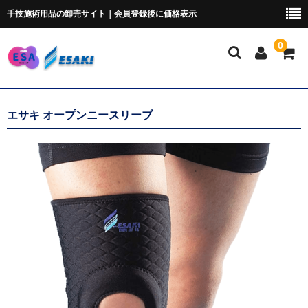
手技施術用品の卸売サイト｜会員登録後に価格表示
0
マイページ
エサキ オープンニースリーブ
トムソンベッド・カイロ
ポータブルベッド
ブロック・クッション
ポータブルドロップ
ピローシート
スクラブ