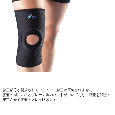
セミナーチケット
ブランドで探す
ESAKI (エサキ)
CORE PRODUCTS (コアプロダクツ)
LLOYD TABLE (ロイドテーブル)
Therapeutica (セラピューティカ)
Erler Zimmer (エルラージマー)
SEROLA BIOMECHANICS (セローラ バイオメカニクス)
膝蓋部分が開放されているので、膝蓋が圧迫されません。
BMZ (ビーエムゼット)
膝蓋の周囲にネオプレーン製のパッドがついており、膝蓋を保護・
安定させて膝蓋のズレを防ぎます。
Body Line (ボディーライン)