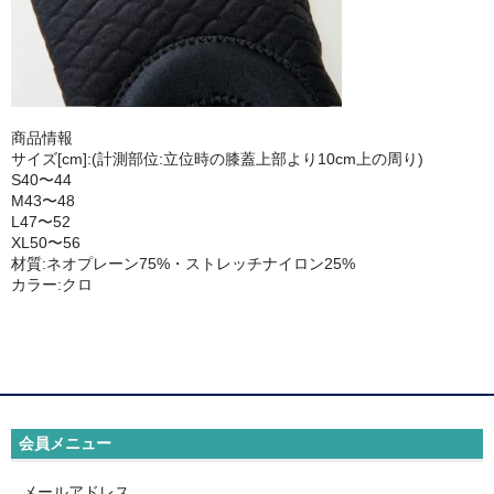
商品情報
サイズ[cm]:(計測部位:立位時の膝蓋上部より10cm上の周り)
S40〜44
M43〜48
L47〜52
XL50〜56
材質:ネオプレーン75%・ストレッチナイロン25%
カラー:クロ
会員メニュー
メールアドレス