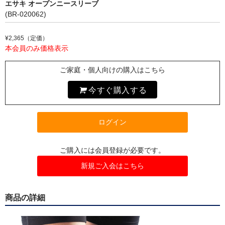
エサキ オープンニースリーブ
インソール
(BR-020062)
アンダーウェア
¥2,365（定価）
本会員のみ価格表示
マスク
ご家庭・個人向けの購入はこちら
リハビリ・エクササイズ
今すぐ購入する
冷却用品
高機能まくら
ログイン
オゾン発生器
ご購入には会員登録が必要です。
ピックアップ
新規ご入会はこちら
会員限定商品
商品の詳細
セール特価品
キャンペーン