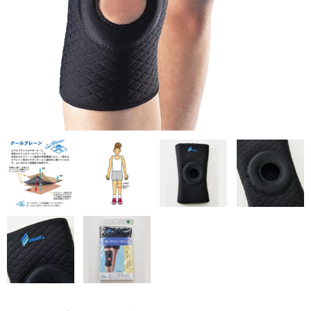
テーブルパーツ
プロユース
サポーター
骨格模型・チャート
テーピング
ゲル・衛生用品
書籍・DVD
測定器具
理学療法機器
ホームケア
姿勢保持クッション