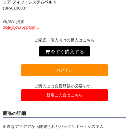
コア フィットシステムベルト
インソール
(BR-010003)
アンダーウェア
¥6,063（定価）
本会員のみ価格表示
マスク
ご家庭・個人向けの購入はこちら
リハビリ・エクササイズ
今すぐ購入する
冷却用品
高機能まくら
ログイン
オゾン発生器
ご購入には会員登録が必要です。
ピックアップ
新規ご入会はこちら
会員限定商品
商品の詳細
セール特価品
キャンペーン
斬新なアイデアから開発されたバックサポートシステム