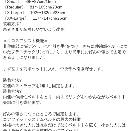
Body Support Systems (ボディーサポートシステム)
〔Small〕 69〜97cm/15cm
〔Regular〕 81〜109cm/20cm
〔X-Large〕 102〜132cm/23cm
MYTREX REBIVE（マイトレックス リバイブ）
〔XX-Large〕 117〜147cm/25cm
装着方法?
患者さまが装着しやすいよう改良!
≪クロスアシスト機能≫
非伸縮部に”前ポケット”と”引き手”をつけ、さらに伸縮部ベルトにつ
いたプラスチックリングにより、より簡単にお好みの強さで固定で
きるようになりました。
まず左手を前ポケットに入れ、中央部へ引き寄せます。
装着方法?
右側のストラップを利用し固定します。
装着方法?
両側の伸縮性ベルトをとり、両手でリングをつかみながらベルト中
央部に引き寄せます。
好みの強さになったところで固定します。
コアフィットシステムベルトの最大の特徴
体格の大きな人には長さだけでなくベルト巾を広く、小さな人には
長さを短くあらゆる体型の人にフィット!