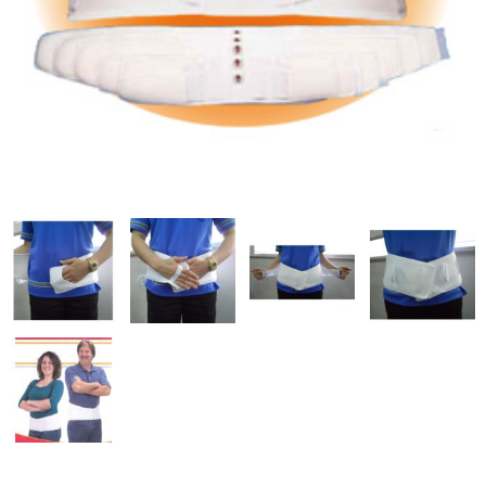
テーブルパーツ
プロユース
サポーター
骨格模型・チャート
テーピング
ゲル・衛生用品
書籍・DVD
測定器具
理学療法機器
ホームケア
姿勢保持クッション