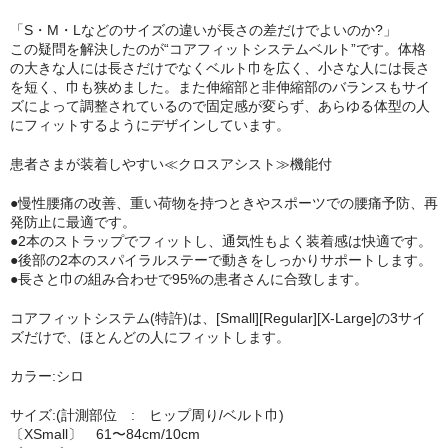
「S・M・Lなどのサイズの違いが長さの差だけでよいのか?」
セミナーチケット
この疑問を解決したのが“コアフィットシステムベルト”です。体格
の大きな人には長さだけでなくベルト巾を広く、小さな人には長さ
ブランドで探す
を短く、巾も狭めました。また伸縮部と非伸縮部のバランスもサイ
ズによって調整されているので固定感が変らず、あらゆる体型の人
ESAKI (エサキ)
にフィットするようにデザインしています。
CORE PRODUCTS (コアプロダクツ)
患者さまが装着しやすい≪クロスアシスト≫機能付
LLOYD TABLE (ロイドテーブル)
●慢性腰痛の改善、重い荷物を持つときやスポーツでの腰痛予防、再
発防止に最適です。
●2本のストラップでフィットし、通気性もよく装着感は快適です。
Therapeutica (セラピューティカ)
●後部の2本のスパイラルステーで動きをしっかりサポートします。
●長さと巾の組み合わせで95%の患者さんに合致します。
Erler Zimmer (エルラージマー)
コアフィットシステム(特許)は、[Small][Regular][X-Large]の3サイ
SEROLA BIOMECHANICS (セローラ バイオメカニクス)
ズだけで、ほとんどの人にフィットします。
BMZ (ビーエムゼット)
カラー:シロ
Body Line (ボディーライン)
サイズ:(計測部位 : ヒップ周り/ベルト巾)
〔XSmall〕 61〜84cm/10cm