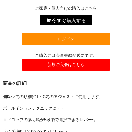
インソール
ご家庭・個人向けの購入はこちら
アンダーウェア
今すぐ購入する
マスク
ログイン
リハビリ・エクササイズ
冷却用品
ご購入には会員登録が必要です。
新規ご入会はこちら
高機能まくら
オゾン発生器
商品の詳細
ピックアップ
側臥位での頚椎(C1・C2)のアジャストに使用します。
会員限定商品
ポールインワンテクニックに・・・
セール特価品
※ドロップの落ち幅が5段階で選択できるレバー付
キャンペーン
サイズ(約): L235×W295×H105mm