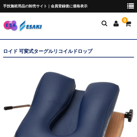
手技施術用品の卸売サイト｜会員登録後に価格表示
0
マイページ
ロイド 可変式ターグルリコイルドロップ
トムソンベッド・カイロ
ポータブルベッド
ブロック・クッション
ポータブルドロップ
ピローシート
スクラブ