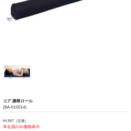
テーブルパーツ
プロユース
サポーター
骨格模型・チャート
テーピング
ゲル・衛生用品
書籍・DVD
測定器具
理学療法機器
コア 腰椎ロール
(BA-010014)
ホームケア
¥4,897（定価）
姿勢保持クッション
本会員のみ価格表示