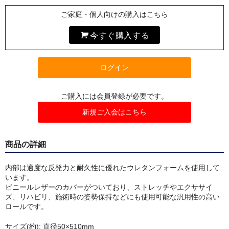
インソール
ご家庭・個人向けの購入はこちら
アンダーウェア
今すぐ購入する
マスク
ログイン
リハビリ・エクササイズ
冷却用品
ご購入には会員登録が必要です。
新規ご入会はこちら
高機能まくら
オゾン発生器
商品の詳細
ピックアップ
内部は適度な反発力と耐久性に優れたウレタンフォームを使用して
います。
会員限定商品
ビニールレザーのカバーがついており、ストレッチやエクササイ
ズ、リハビリ、施術時の姿勢保持などにも使用可能な汎用性の高い
セール特価品
ロールです。
キャンペーン
サイズ(約): 直径50×510mm