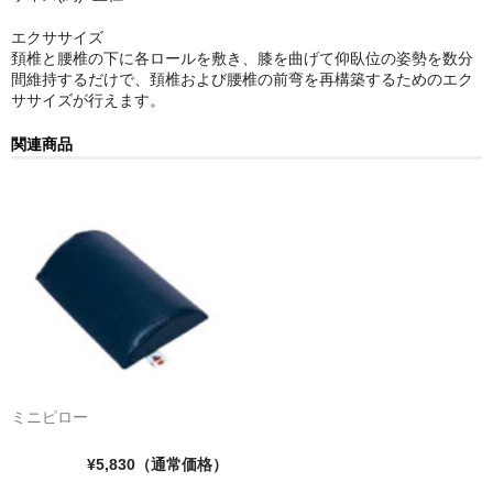
セミナーチケット
エクササイズ
頚椎と腰椎の下に各ロールを敷き、膝を曲げて仰臥位の姿勢を数分
間維持するだけで、頚椎および腰椎の前弯を再構築するためのエク
ブランドで探す
ササイズが行えます。
ESAKI (エサキ)
関連商品
CORE PRODUCTS (コアプロダクツ)
LLOYD TABLE (ロイドテーブル)
Therapeutica (セラピューティカ)
Erler Zimmer (エルラージマー)
SEROLA BIOMECHANICS (セローラ バイオメカニクス)
BMZ (ビーエムゼット)
ミニピロー
Body Line (ボディーライン)
¥5,830
（通常価格）